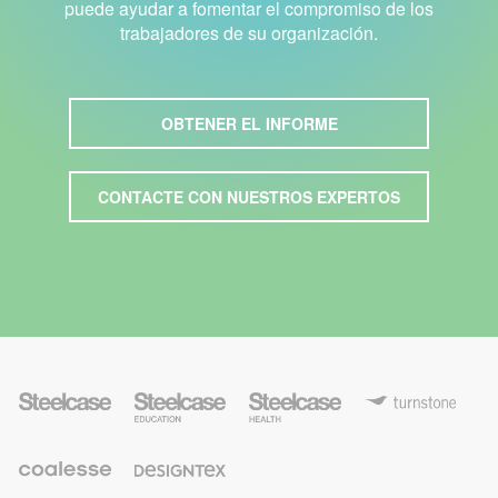
puede ayudar a fomentar el compromiso de los
trabajadores de su organización.
OBTENER EL INFORME
CONTACTE CON NUESTROS EXPERTOS
S
S
S
T
t
t
t
u
e
e
e
r
e
e
e
n
l
l
l
s
C
c
c
D
c
t
o
a
a
e
a
o
a
s
s
s
s
n